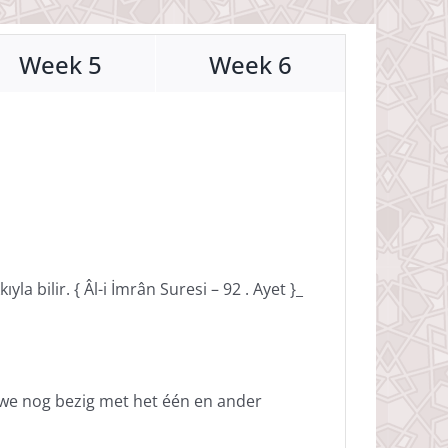
Week 5
Week 6
a bilir. { Âl-i İmrân Suresi – 92 . Ayet }_
 we nog bezig met het één en ander