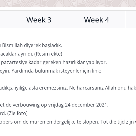
Week 3
Week 4
 Bismillah diyerek başladık.
lacaklar ayrıldı. (Resim ekte)
k, pazartesiye kadar gereken hazırlıklar yapılıyor.
eyin. Yardımda bulunmak isteyenler için link:
kça iyiliğe asla eremezsiniz. Ne harcarsanız Allah onu hakkıyl
met de verbouwing op vrijdag 24 december 2021.
d. (Zie foto)
rs om de muren en dergelijke te slopen. Tot die tijd zijn