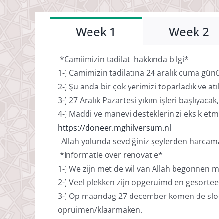
Week 1
Week 2
*Camiimizin tadilatı hakkında bilgi*
1-) Camimizin tadilatına 24 aralık cuma günü
2-) Şu anda bir çok yerimizi toparladık ve atı
3-) 27 Aralık Pazartesi yıkım işleri başlıyaca
4-) Maddi ve manevi desteklerinizi eksik etm
https://doneer.mghilversum.nl
_Allah yolunda sevdiğiniz şeylerden harcamadı
*Informatie over renovatie*
1-) We zijn met de wil van Allah begonnen 
2-) Veel plekken zijn opgeruimd en gesorteer
3-) Op maandag 27 december komen de sloope
opruimen/klaarmaken.