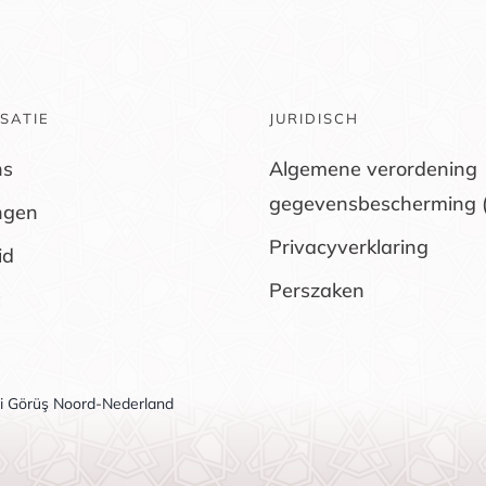
SATIE
JURIDISCH
ns
Algemene verordening
gegevensbescherming 
ngen
Privacyverklaring
id
Perszaken
li Görüş Noord-Nederland