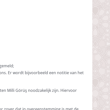
ngemeld;
s. Er wordt bijvoorbeeld een notitie van het
en Milli Görüş noodzakelijk zijn. Hiervoor
oor zover dat in overeenstemming is met de