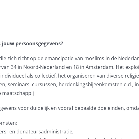
üş jouw persoonsgegevens?
g die zich richt op de emancipatie van moslims in de Nederl
arvan 34 in Noord-Nederland en 18 in Amsterdam. Het expl
dividueel als collectief, het organiseren van diverse religie
ssen, seminars, cursussen, herdenkingsbijeenkomsten e.d., 
e maatschappij
gevens voor duidelijk en vooraf bepaalde doeleinden, omdat
omsten;
gers- en donateursadministratie;