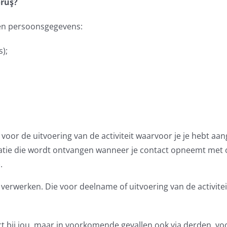
örüş?
eën persoonsgegevens:
);
oor de uitvoering van de activiteit waarvoor je je hebt aa
atie die wordt ontvangen wanneer je contact opneemt met on
.
erwerken. Die voor deelname of uitvoering van de activiteit
t bij jou, maar in voorkomende gevallen ook via derden, v