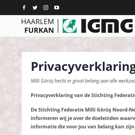
Ga
naar
inhoud
Privacyverklarin
Milli Görüş hecht er groot belang aan alle werkz
Privacyverklaring van de Stichting Federat
De Stichting Federatie Milli Görüş Noord-N
informeren wij je over de doeleinden waar
informatie die voor jou van belang kan zijn