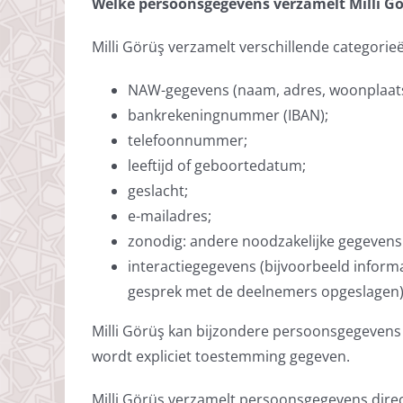
Welke persoonsgegevens verzamelt Milli G
Milli Görüş verzamelt verschillende categori
NAW-gegevens (naam, adres, woonplaats
bankrekeningnummer (IBAN);
telefoonnummer;
leeftijd of geboortedatum;
geslacht;
e-mailadres;
zonodig: andere noodzakelijke gegevens v
interactiegegevens (bijvoorbeeld inform
gesprek met de deelnemers opgeslagen)
Milli Görüş kan bijzondere persoonsgegevens v
wordt expliciet toestemming gegeven.
Milli Görüş verzamelt persoonsgegevens direc