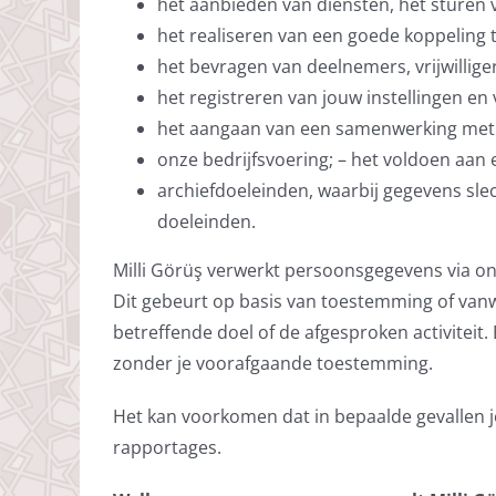
het aanbieden van diensten, het sturen
het realiseren van een goede koppeling tu
het bevragen van deelnemers, vrijwillig
het registreren van jouw instellingen en
het aangaan van een samenwerking met 
onze bedrijfsvoering; – het voldoen aan e
archiefdoeleinden, waarbij gegevens slec
doeleinden.
Milli Görüş verwerkt persoonsgegevens via ond
Dit gebeurt op basis van toestemming of vanw
betreffende doel of de afgesproken activitei
zonder je voorafgaande toestemming.
Het kan voorkomen dat in bepaalde gevallen j
rapportages.