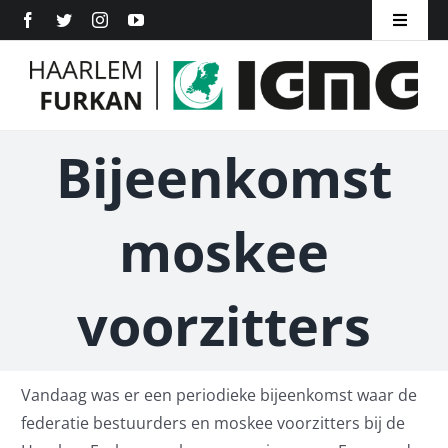
Ga
Toggle
naar
Navigat
Home
inhoud
Over ons
Bijeenkomst
Inschrijven
moskee
ANBI
Word Lid
voorzitters
Contact
Vandaag was er een periodieke bijeenkomst waar de
federatie bestuurders en moskee voorzitters bij de